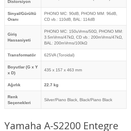
Distorsiyon
Sinyal/Gürültü
PHONO MC: 90dB, PHONO MM: 96dB,
Oranı
CD vb.: 110dB, BAL: 114dB
PHONO MC: 150uVrms/50Ω, PHONO MM:
Giriş
3.5mVrms/47kΩ, CD vb.: 200mVrms/47kΩ,
Hassasiyeti
BAL: 200mVrms/100kΩ
Transformatör
625VA (Toroidal)
Boyutlar (G x Y
435 x 157 x 463 mm
x D)
Ağırlık
22.7 kg
Renk
Silver/Piano Black, Black/Piano Black
Seçenekleri
Yamaha A-S2200 Entegre