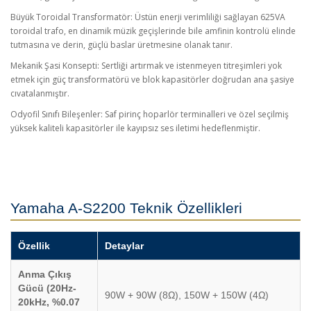
Büyük Toroidal Transformatör: Üstün enerji verimliliği sağlayan 625VA
toroidal trafo, en dinamik müzik geçişlerinde bile amfinin kontrolü elinde
tutmasına ve derin, güçlü baslar üretmesine olanak tanır.
Mekanik Şasi Konsepti: Sertliği artırmak ve istenmeyen titreşimleri yok
etmek için güç transformatörü ve blok kapasitörler doğrudan ana şasiye
cıvatalanmıştır.
Odyofil Sınıfı Bileşenler: Saf pirinç hoparlör terminalleri ve özel seçilmiş
yüksek kaliteli kapasitörler ile kayıpsız ses iletimi hedeflenmiştir.
Yamaha A-S2200 Teknik Özellikleri
Özellik
Detaylar
Anma Çıkış
Gücü (20Hz-
90W + 90W (8Ω), 150W + 150W (4Ω)
20kHz, %0.07