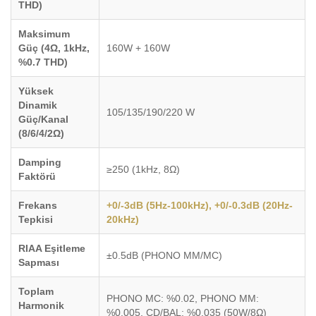
THD)
Maksimum
Güç (4Ω, 1kHz,
160W + 160W
%0.7 THD)
Yüksek
Dinamik
105/135/190/220 W
Güç/Kanal
(8/6/4/2Ω)
Damping
≥250 (1kHz, 8Ω)
Faktörü
Frekans
+0/-3dB (5Hz-100kHz), +0/-0.3dB (20Hz-
Tepkisi
20kHz)
RIAA Eşitleme
±0.5dB (PHONO MM/MC)
Sapması
Toplam
PHONO MC: %0.02, PHONO MM:
Harmonik
%0.005, CD/BAL: %0.035 (50W/8Ω)