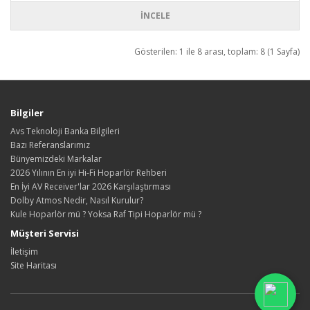
İNCELE
Gösterilen: 1 ile 8 arası, toplam: 8 (1 Sayfa)
Bilgiler
Avs Teknoloji Banka Bilgileri
Bazı Referanslarımız
Bünyemizdeki Markalar
2026 Yılının En iyi Hi-Fi Hoparlör Rehberi
En İyi AV Receiver'lar 2026 Karşılaştırması
Dolby Atmos Nedir, Nasıl Kurulur?
Kule Hoparlör mü ? Yoksa Raf Tipi Hoparlör mü ?
Müşteri Servisi
İletişim
Site Haritası