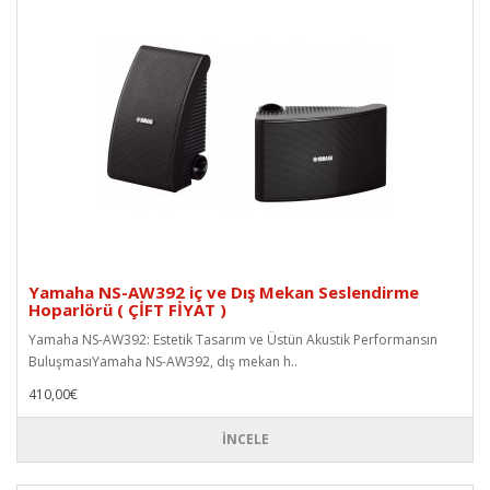
Yamaha NS-AW392 iç ve Dış Mekan Seslendirme
Hoparlörü ( ÇİFT FİYAT )
Yamaha NS-AW392: Estetik Tasarım ve Üstün Akustik Performansın
BuluşmasıYamaha NS-AW392, dış mekan h..
410,00€
İNCELE