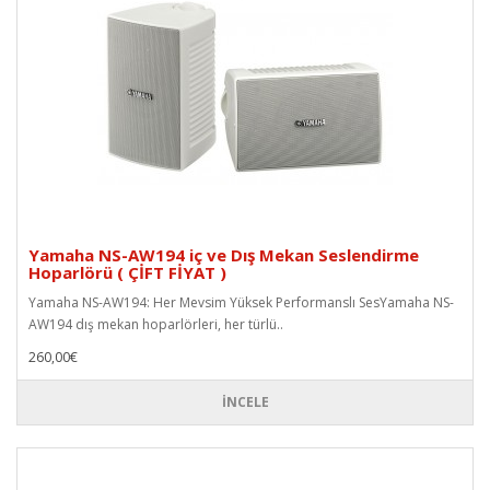
Yamaha NS-AW194 iç ve Dış Mekan Seslendirme
Hoparlörü ( ÇİFT FİYAT )
Yamaha NS-AW194: Her Mevsim Yüksek Performanslı SesYamaha NS-
AW194 dış mekan hoparlörleri, her türlü..
260,00€
İNCELE