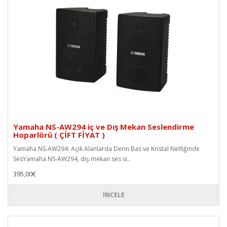
Yamaha NS-AW294 iç ve Dış Mekan Seslendirme
Hoparlörü ( ÇİFT FİYAT )
Yamaha NS-AW294: Açık Alanlarda Derin Bas ve Kristal Netliğinde
SesYamaha NS-AW294, dış mekan ses si..
395,00€
İNCELE