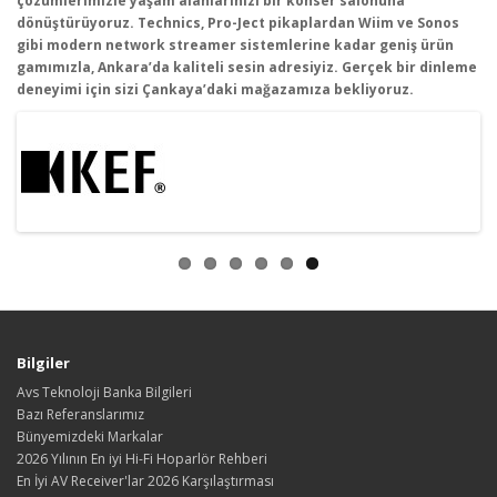
çözümlerimizle ya
şam alanlarınızı bir konser salonuna
d
önü
şt
ürüyoruz. Technics, Pro-Ject pikaplardan Wiim ve Sonos
gibi modern network streamer sistemlerine kadar geni
ş
ürün
gam
ımızla, Ankara’da kaliteli sesin adresiyiz. Ger
çek bir dinleme
deneyimi için sizi Çankaya’daki ma
ğazamıza bekliyoruz.
Bilgiler
Avs Teknoloji Banka Bilgileri
Bazı Referanslarımız
Bünyemizdeki Markalar
2026 Yılının En iyi Hi-Fi Hoparlör Rehberi
En İyi AV Receiver'lar 2026 Karşılaştırması