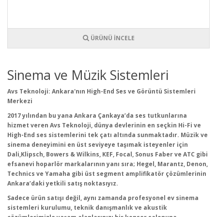
ÜRÜNÜ İNCELE
Sinema ve Müzik Sistemleri
Avs
Teknoloji: Ankara'n
ın High-
End
Ses ve G
örüntü Sistemleri
Merkezi
2017 y
ılından bu yana Ankara
Çankaya’da ses tutkunlar
ına
hizmet veren Avs Teknoloji, d
ünya devlerinin en seçkin Hi-Fi ve
High-End ses sistemlerini tek çat
ı altında sunmaktadır. M
üzik ve
sinema deneyimini en üst seviyeye ta
şımak isteyenler i
çin
Dali,Klipsch
,
Bowers & Wilkins, KEF, Focal, Sonus Faber ve ATC gibi
efsanevi hoparlör markalar
ının yanı sıra; Hegel, Marantz, Denon
,
Technics
ve
Yamaha
gibi
üst segment amplifikatör çözümlerinin
Ankara’daki yetkili sat
ış noktasıyız.
Sadece
ürün sat
ışı değil, aynı zamanda profesyonel ev sinema
sistemleri kurulumu, teknik danışmanlık ve akustik