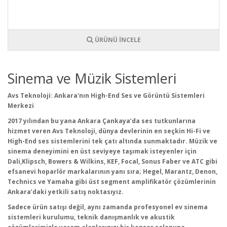
ÜRÜNÜ İNCELE
Sinema ve Müzik Sistemleri
Avs
Teknoloji: Ankara'n
ın High-
End
Ses ve G
örüntü Sistemleri
Merkezi
2017 y
ılından bu yana Ankara
Çankaya’da ses tutkunlar
ına
hizmet veren Avs Teknoloji, d
ünya devlerinin en seçkin Hi-Fi ve
High-End ses sistemlerini tek çat
ı altında sunmaktadır. M
üzik ve
sinema deneyimini en üst seviyeye ta
şımak isteyenler i
çin
Dali,Klipsch
,
Bowers & Wilkins, KEF, Focal, Sonus Faber ve ATC gibi
efsanevi hoparlör markalar
ının yanı sıra; Hegel, Marantz, Denon
,
Technics
ve
Yamaha
gibi
üst segment amplifikatör çözümlerinin
Ankara’daki yetkili sat
ış noktasıyız.
Sadece
ürün sat
ışı değil, aynı zamanda profesyonel ev sinema
sistemleri kurulumu, teknik danışmanlık ve akustik