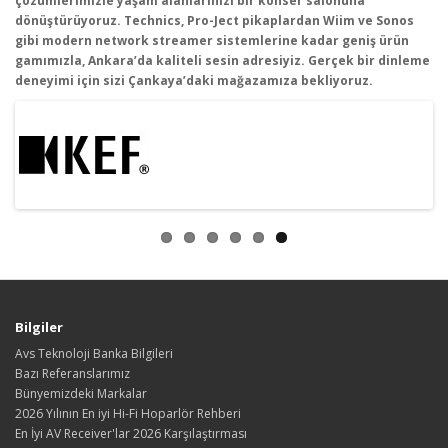
çözümlerimizle ya
şam alanlarınızı bir konser salonuna
d
önü
şt
ürüyoruz. Technics, Pro-Ject pikaplardan Wiim ve Sonos
gibi modern network streamer sistemlerine kadar geni
ş
ürün
gam
ımızla, Ankara’da kaliteli sesin adresiyiz. Ger
çek bir dinleme
deneyimi için sizi Çankaya’daki ma
ğazamıza bekliyoruz.
Bilgiler
Avs Teknoloji Banka Bilgileri
Bazı Referanslarımız
Bünyemizdeki Markalar
2026 Yılının En iyi Hi-Fi Hoparlör Rehberi
En İyi AV Receiver'lar 2026 Karşılaştırması