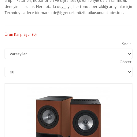
amplifikat
örleri, hoparlörleri ve dijital ses çözümleriyle de en saf müzik
deneyimini sunar. Her notada duyguyu, her tonda berrakl
ığı arayanlar i
çin
Technics, sadece bir marka de
ğil; ger
çek müzik tutkusunun ifadesidir.
Ürün Karşılaştır (0)
Sırala:
Göster: