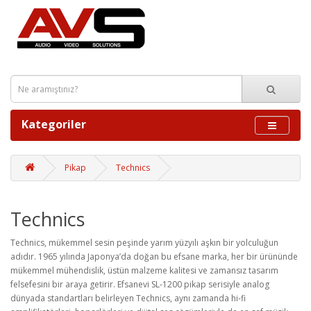
Kategoriler
Pikap
Technics
Technics
Technics
, m
ükemmel sesin pe
şinde yarım y
üzy
ılı aşkın bir yolculuğun
adıdır. 1965 yılında Japonya’da doğan bu efsane marka, her bir
ürününde
mükemmel mühendislik, üstün malzeme kalitesi ve zamans
ız tasarım
felsefesini bir araya getirir. Efsanevi SL-1200 pikap serisiyle analog
d
ünyada standartlar
ı belirleyen Technics, aynı zamanda hi-fi