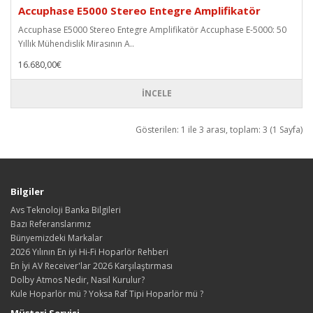
Accuphase E5000 Stereo Entegre Amplifikatör
Accuphase E5000 Stereo Entegre Amplifikatör Accuphase E-5000: 50
Yıllık Mühendislik Mirasının A..
16.680,00€
İNCELE
Gösterilen: 1 ile 3 arası, toplam: 3 (1 Sayfa)
Bilgiler
Avs Teknoloji Banka Bilgileri
Bazı Referanslarımız
Bünyemizdeki Markalar
2026 Yılının En iyi Hi-Fi Hoparlör Rehberi
En İyi AV Receiver'lar 2026 Karşılaştırması
Dolby Atmos Nedir, Nasıl Kurulur?
Kule Hoparlör mü ? Yoksa Raf Tipi Hoparlör mü ?