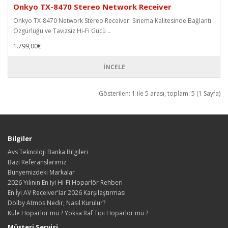
Onkyo TX-8470 Stereo Network Receiver
Onkyo TX-8470 Network Stereo Receiver: Sinema Kalitesinde Bağlantı
Özgürlüğü ve Tavizsiz Hi-Fi Gücü ..
1.799,00€
İNCELE
Gösterilen: 1 ile 5 arası, toplam: 5 (1 Sayfa)
Bilgiler
Avs Teknoloji Banka Bilgileri
Bazı Referanslarımız
Bünyemizdeki Markalar
2026 Yılının En iyi Hi-Fi Hoparlör Rehberi
En İyi AV Receiver'lar 2026 Karşılaştırması
Dolby Atmos Nedir, Nasıl Kurulur?
Kule Hoparlör mü ? Yoksa Raf Tipi Hoparlör mü ?
Müşteri Servisi