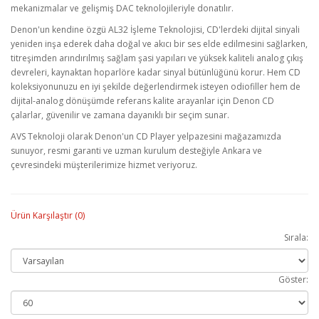
mekanizmalar ve gelişmiş DAC teknolojileriyle donatılır.
Denon'un kendine özgü AL32 İşleme Teknolojisi, CD'lerdeki dijital sinyali
yeniden inşa ederek daha doğal ve akıcı bir ses elde edilmesini sağlarken,
titreşimden arındırılmış sağlam şasi yapıları ve yüksek kaliteli analog çıkış
devreleri, kaynaktan hoparlöre kadar sinyal bütünlüğünü korur. Hem CD
koleksiyonunuzu en iyi şekilde değerlendirmek isteyen odiofiller hem de
dijital-analog dönüşümde referans kalite arayanlar için Denon CD
çalarlar, güvenilir ve zamana dayanıklı bir seçim sunar.
AVS Teknoloji olarak Denon'un CD Player yelpazesini mağazamızda
sunuyor, resmi garanti ve uzman kurulum desteğiyle Ankara ve
çevresindeki müşterilerimize hizmet veriyoruz.
Ürün Karşılaştır (0)
Sırala:
Göster: