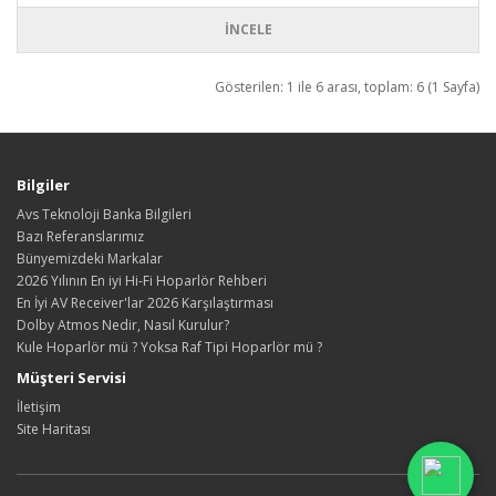
İNCELE
Gösterilen: 1 ile 6 arası, toplam: 6 (1 Sayfa)
Bilgiler
Avs Teknoloji Banka Bilgileri
Bazı Referanslarımız
Bünyemizdeki Markalar
2026 Yılının En iyi Hi-Fi Hoparlör Rehberi
En İyi AV Receiver'lar 2026 Karşılaştırması
Dolby Atmos Nedir, Nasıl Kurulur?
Kule Hoparlör mü ? Yoksa Raf Tipi Hoparlör mü ?
Müşteri Servisi
İletişim
Site Haritası